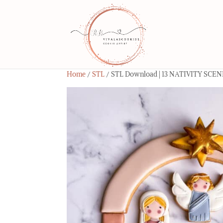
Home
/
STL
/ STL Download | 13 NATIVITY SCE