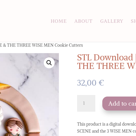
HOME
ABOUT
GALLERY
S
NE & THE THREE WISE MEN Cookie Cutters
STL Download 
THE THREE WI
32,00
€
STL
Add to ca
Download
|
13
This product is a digital downlo
NATIVITY
SCENE and the 3 WISE MEN coo
SCENE