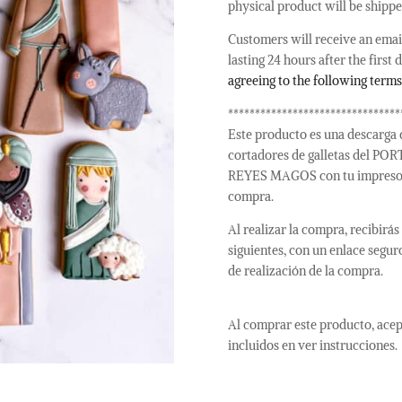
physical product will be shipp
&
THE
Customers will receive an email
THREE
lasting 24 hours after the first
WISE
agreeing to the following terms
MEN
********************************
Cookie
Este producto es una descarga 
Cutters
cortadores de galletas del 
quantity
REYES MAGOS con tu impresora 
compra.
Al realizar la compra, recibirá
siguientes, con un enlace segur
de realización de la compra.
Al comprar este producto, acep
incluidos en ver instrucciones.