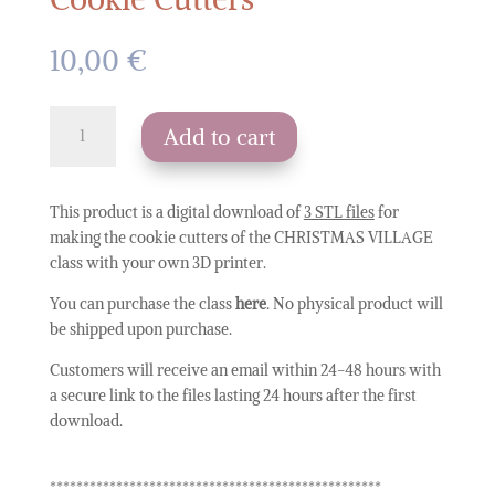
10,00
€
STL
Add to cart
Download
|
CHRISTMAS
This product is a digital download of
3 STL files
for
VILLAGE
making the cookie cutters of the CHRISTMAS VILLAGE
Class
class with your own 3D printer.
Cookie
Cutters
You can purchase the class
here
. No physical product will
quantity
be shipped upon purchase.
Customers will receive an email within 24-48 hours with
a secure link to the files lasting 24 hours after the first
download.
**************************************************